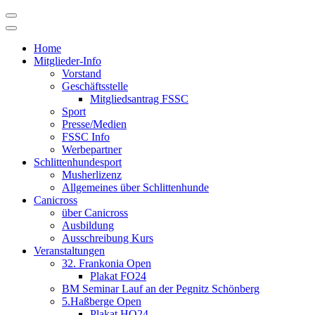
Skip
to
content
Home
Mitglieder-Info
Vorstand
Geschäftsstelle
Mitgliedsantrag FSSC
Sport
Presse/Medien
FSSC Info
Werbepartner
Schlittenhundesport
Musherlizenz
Allgemeines über Schlittenhunde
Canicross
über Canicross
Ausbildung
Ausschreibung Kurs
Veranstaltungen
32. Frankonia Open
Plakat FO24
BM Seminar Lauf an der Pegnitz Schönberg
5.Haßberge Open
Plakat HO24