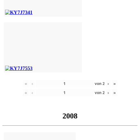
«
‹
von
2
›
»
«
‹
von
2
›
»
2008