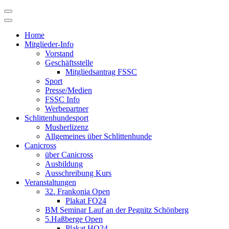
Skip
to
content
Home
Mitglieder-Info
Vorstand
Geschäftsstelle
Mitgliedsantrag FSSC
Sport
Presse/Medien
FSSC Info
Werbepartner
Schlittenhundesport
Musherlizenz
Allgemeines über Schlittenhunde
Canicross
über Canicross
Ausbildung
Ausschreibung Kurs
Veranstaltungen
32. Frankonia Open
Plakat FO24
BM Seminar Lauf an der Pegnitz Schönberg
5.Haßberge Open
Plakat HO24