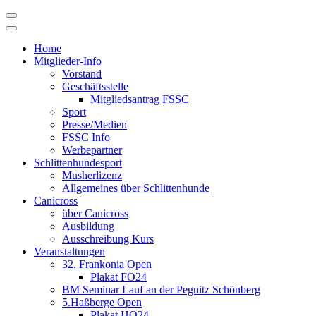
Skip
to
content
Home
Mitglieder-Info
Vorstand
Geschäftsstelle
Mitgliedsantrag FSSC
Sport
Presse/Medien
FSSC Info
Werbepartner
Schlittenhundesport
Musherlizenz
Allgemeines über Schlittenhunde
Canicross
über Canicross
Ausbildung
Ausschreibung Kurs
Veranstaltungen
32. Frankonia Open
Plakat FO24
BM Seminar Lauf an der Pegnitz Schönberg
5.Haßberge Open
Plakat HO24