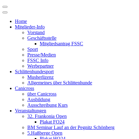
Skip
to
content
Home
Mitglieder-Info
Vorstand
Geschäftsstelle
Mitgliedsantrag FSSC
Sport
Presse/Medien
FSSC Info
Werbepartner
Schlittenhundesport
Musherlizenz
Allgemeines über Schlittenhunde
Canicross
über Canicross
Ausbildung
Ausschreibung Kurs
Veranstaltungen
32. Frankonia Open
Plakat FO24
BM Seminar Lauf an der Pegnitz Schönberg
5.Haßberge Open
Plakat HO24