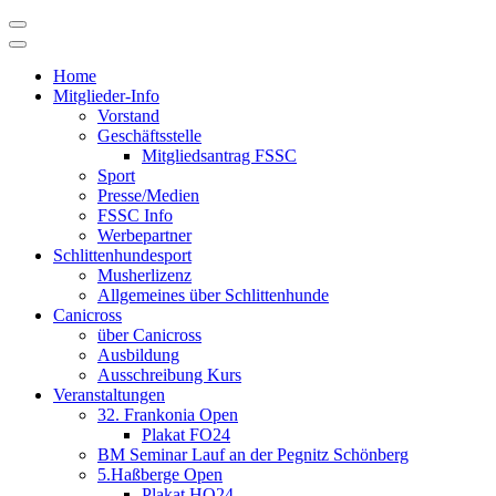
Skip
to
content
Home
Mitglieder-Info
Vorstand
Geschäftsstelle
Mitgliedsantrag FSSC
Sport
Presse/Medien
FSSC Info
Werbepartner
Schlittenhundesport
Musherlizenz
Allgemeines über Schlittenhunde
Canicross
über Canicross
Ausbildung
Ausschreibung Kurs
Veranstaltungen
32. Frankonia Open
Plakat FO24
BM Seminar Lauf an der Pegnitz Schönberg
5.Haßberge Open
Plakat HO24